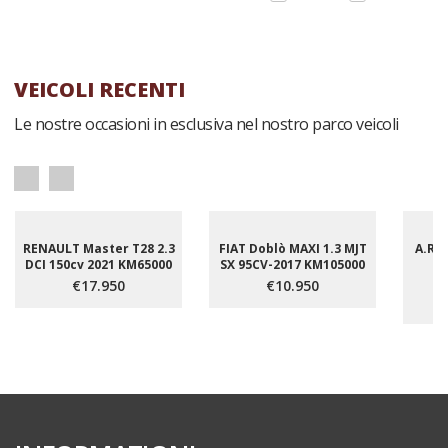
VEICOLI RECENTI
Le nostre occasioni in esclusiva nel nostro parco veicoli
RENAULT Master T28 2.3
FIAT Doblò MAXI 1.3 MJT
A.R.S
DCI 150cv 2021 KM65000
SX 95CV-2017 KM105000
1
E
€17.950
€10.950