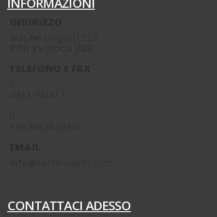
INFORMAZIONI
INDIRIZZO
Statale scoglitti 222
97019 Vittoria (RG)
TELEFONO E FAX
0932 992413
+39 3683629430
EMAIL
info@sortinoauto.com
CONTATTACI ADESSO