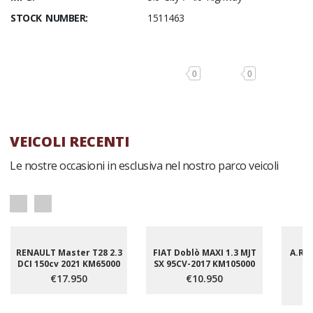
STOCK NUMBER:
1511463
0
0
VEICOLI RECENTI
Le nostre occasioni in esclusiva nel nostro parco veicoli
RENAULT Master T28 2.3
FIAT Doblò MAXI 1.3 MJT
A.R.S
DCI 150cv 2021 KM65000
SX 95CV-2017 KM105000
1
E
€17.950
€10.950