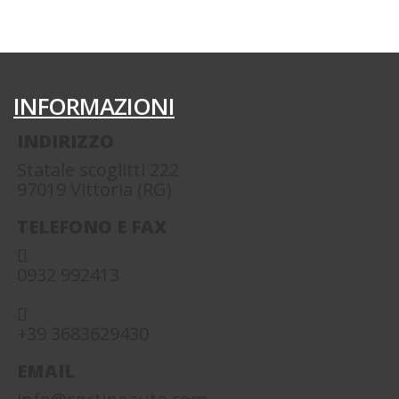
INFORMAZIONI
INDIRIZZO
Statale scoglitti 222
97019 Vittoria (RG)
TELEFONO E FAX
0932 992413
+39 3683629430
EMAIL